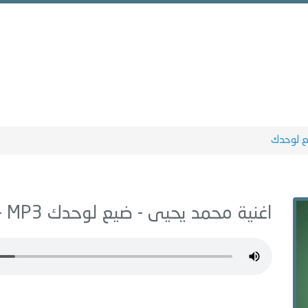
 لوحدك
اغنية محمد يحيى -
ضيع لوحدك
MP3 - من البوم