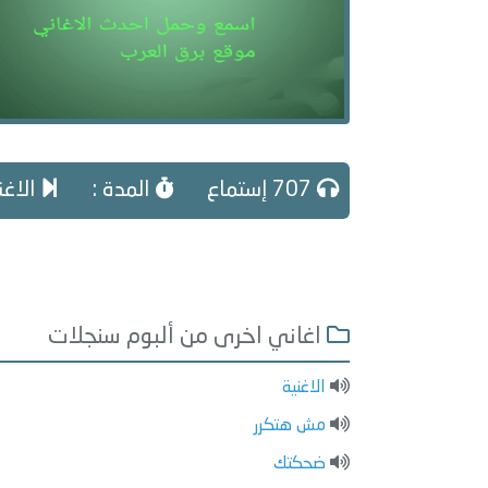
707 إستماع
المدة :
الاغن
اغاني اخرى من ألبوم سنجلات
الاغنية
مش هتكرر
ضحكتك