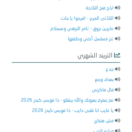
اباح فتح الثلاجة
الثلاثى المرح - افرحوا يا بنات
عايزين نروق - تامر النزهي وعبسلام
تتر مسلسل أختي وخلفتها
التريند الشهري
جدع
بعدك وجع
قال فاكرني
عم بنغرم بعيونك والله بيقتلو - ذا فويس كيدز 2026
يا غايب انا قلبى دايب - ذا فويس كيدز 2026
مش هتكرر
مرايه الحب