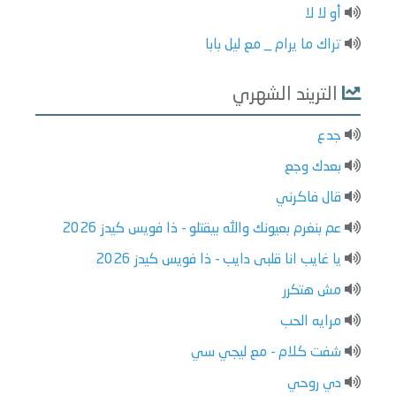
أو لا لا
تراك ما يرام _ مع ليل بابا
التريند الشهري
جدع
بعدك وجع
قال فاكرني
عم بنغرم بعيونك والله بيقتلو - ذا فويس كيدز 2026
يا غايب انا قلبى دايب - ذا فويس كيدز 2026
مش هتكرر
مرايه الحب
شفت كلام - مع ليجي سي
دي روحي