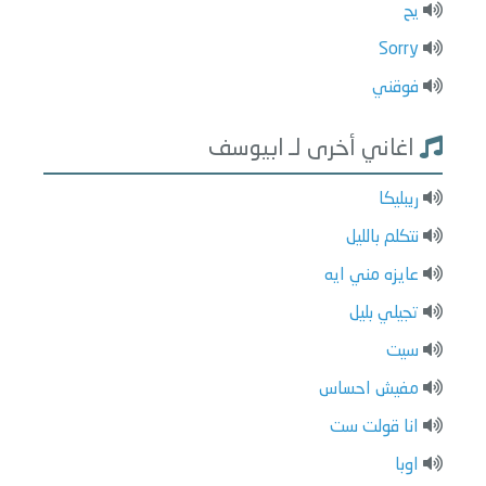
يح
Sorry
فوقني
اغاني أخرى لـ ابيوسف
ريبليكا
نتكلم بالليل
عايزه مني ايه
تجيلي بليل
سيت
مفيش احساس
انا قولت ست
اوبا