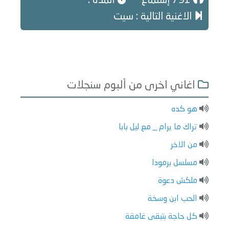
791 إستماع
المدة :
الاغنية التالية : سيت
اغاني اخرى من ألبوم سنجلات
هو كده
تراك ما يرام _ مع ليل بابا
من الاخر
مسلسل برمودا
ملكش دعوة
الحب ابن وسخة
كل حاجة بتبقى غامقة