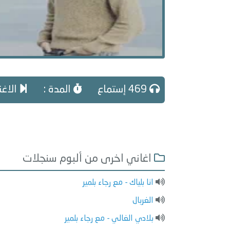
469 إستماع
المدة :
الاغن
اغاني اخرى من ألبوم سنجلات
انا بلياك - مع رجاء بلمير
الغربال
بلادي الغالي - مع رجاء بلمير