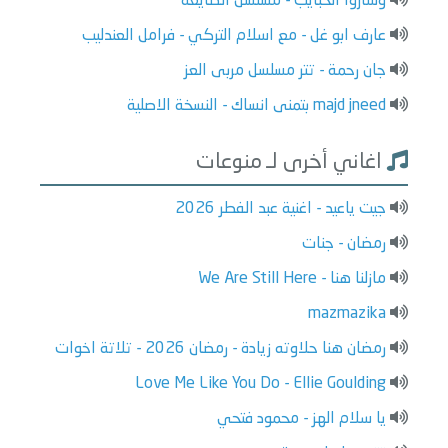
وساروا الحبايب - مسلسل الضايعة
عارف ابو غل - مع اسلام التركي - فرامل العندليب
جان رحمة - تتر مسلسل مربى العز
majd jneed بتمنى انساك - النسخة الاصلية
اغاني أخرى لـ منوعات
جيت ياعيد - اغنية عبد الفطر 2026
رمضان - جنات
مازلنا هنا - We Are Still Here
mazmazika
رمضان هنا حلاوته زيادة - رمضان 2026 - تلاتة اخوات
Love Me Like You Do - Ellie Goulding
يا سلام الهز - محمود فتحي