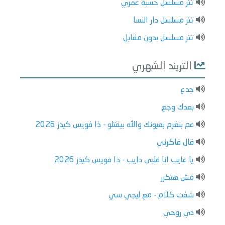
تتر مسلسل حسبة عمري
تتر مسلسل دار النسا
تتر مسلسل بدون مقابل
التريند الشهري
جدع
بعدك وجع
عم بنغرم بعيونك والله بيقتلو - ذا فويس كيدز 2026
قال فاكرني
يا غايب انا قلبى دايب - ذا فويس كيدز 2026
مش هتكرر
شفت كلام - مع ليجي سي
دي روحي