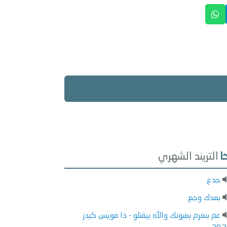
التريند الشهري
جدع
بعدك وجع
عم بنغرم بعيونك والله بيقتلو - ذا فويس كيدز