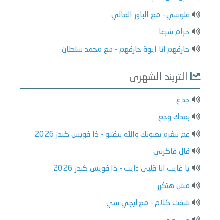
فلوسي - مع الباور العالي
حرام شرعا
حارقهم انا ايوة حارقهم - مع محمد سلطان
التريند الشهري
جدع
بعدك وجع
عم بنغرم بعيونك والله بيقتلو - ذا فويس كيدز 2026
قال فاكرني
يا غايب انا قلبى دايب - ذا فويس كيدز 2026
مش هتكرر
شفت كلام - مع ليجي سي