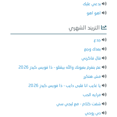
بدعي عليك
اهو اهو
التريند الشهري
جدع
بعدك وجع
قال فاكرني
عم بنغرم بعيونك والله بيقتلو - ذا فويس كيدز 2026
مش هتكرر
يا غايب انا قلبى دايب - ذا فويس كيدز 2026
مرايه الحب
شفت كلام - مع ليجي سي
دي روحي