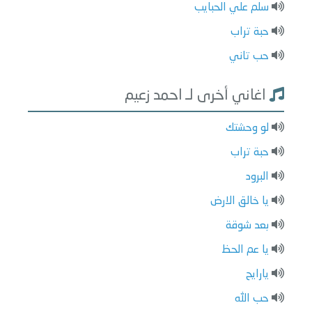
سلم علي الحبايب
حبة تراب
حب تاني
اغاني أخرى لـ احمد زعيم
لو وحشتك
حبة تراب
البرود
يا خالق الارض
بعد شوقة
يا عم الحظ
يارايح
حب الله