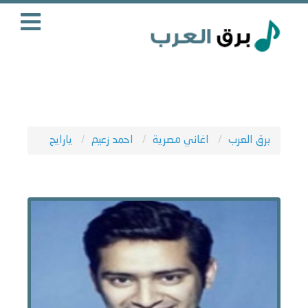
برق العرب
اغاني مصرية
احمد زعيم
يارايح