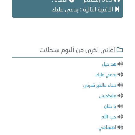
623 إستماع
المدة :
الاغنية التالية : بدعي عليك
اغاني اخرى من ألبوم سنجلات
هد حيل
بدعي عليك
دعاء عالخير قدرني
مابكدبش
يا حنان
حب الله
اهتمامي