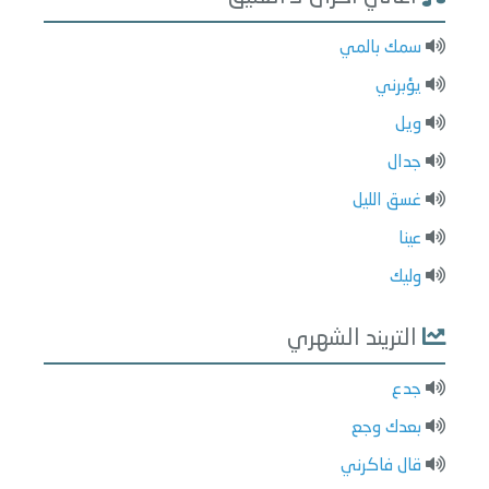
سمك بالمي
يؤبرني
ويل
جدال
غسق الليل
عينا
وليك
التريند الشهري
جدع
بعدك وجع
قال فاكرني