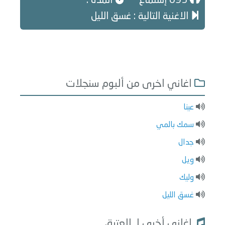
693 إستماع
المدة :
الاغنية التالية : غسق الليل
اغاني اخرى من ألبوم سنجلات
عينا
سمك بالمي
جدال
ويل
وليك
غسق الليل
اغاني أخرى لـ العتيق