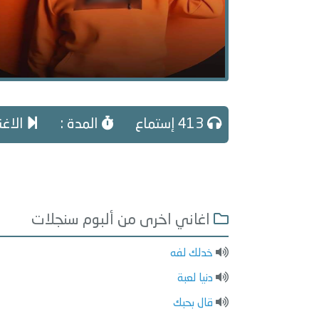
413 إستماع
المدة :
الاغني
اغاني اخرى من ألبوم سنجلات
خدلك لفه
دنيا لعبة
قال بحبك