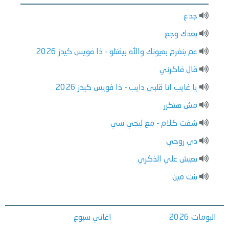
جدع
بعدك وجع
عم بنغرم بعيونك والله بيقتلو - ذا فويس كيدز 2026
قال فاكرني
يا غايب انا قلبى دايب - ذا فويس كيدز 2026
مش هتكرر
شفت كلام - مع ليجي سي
دي روحي
بعيش علي الذكري
بنت مين
البومات 2026
اغاني سبوع