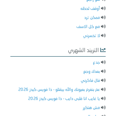
أوقف لحظه
ممكن ترد
مع كل الاسف
لا تخسرني
التريند الشهري
جدع
بعدك وجع
قال فاكرني
عم بنغرم بعيونك والله بيقتلو - ذا فويس كيدز 2026
يا غايب انا قلبى دايب - ذا فويس كيدز 2026
مش هتكرر