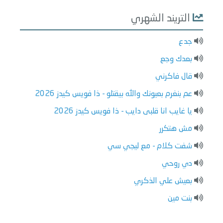
التريند الشهري
جدع
بعدك وجع
قال فاكرني
عم بنغرم بعيونك والله بيقتلو - ذا فويس كيدز 2026
يا غايب انا قلبى دايب - ذا فويس كيدز 2026
مش هتكرر
شفت كلام - مع ليجي سي
دي روحي
بعيش علي الذكري
بنت مين