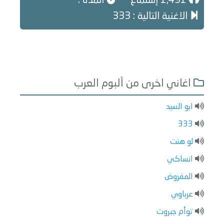
1,491 إستماع
المدة :
الاغنية التالية : 333
اغاني اخرى من ألبوم العرب
ابو السيد
333
لو ھنت
انساكي
المفروض
عرباوي
توأم جبروت