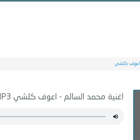
عوف كلشي
اغنية محمد السالم -
اعوف كلشي
MP3 - من البوم