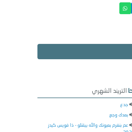
التريند الشهري
جدع
بعدك وجع
عم بنغرم بعيونك والله بيقتلو - ذا فويس كيدز