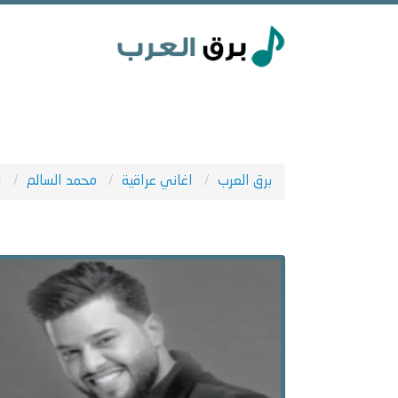
برق العرب
اغاني عراقية
محمد السالم
ا