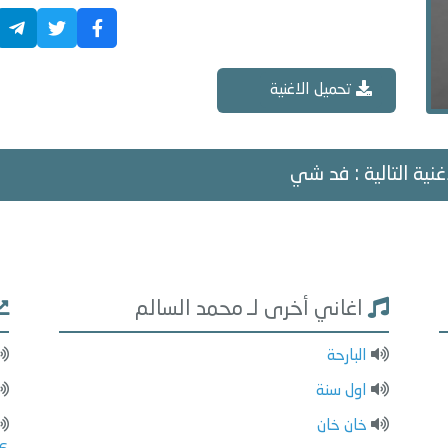
تحميل الاغنية
غنية التالية : فد شي
اغاني أخرى لـ محمد السالم
البارحة
اول سنة
خان خان