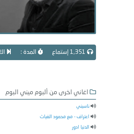
1,351 إستماع
المدة :
الا
اغاني اخرى من ألبوم ميني البوم
ناسيني
اعتراف - مع محمود الغياث
الدنيا ادور