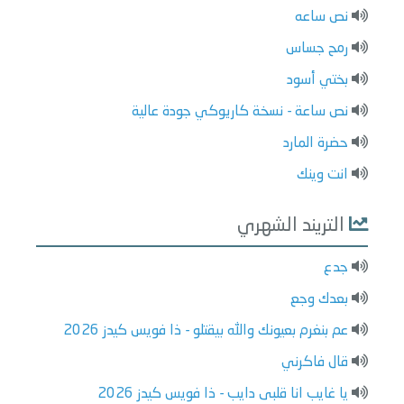
نص ساعه
رمح جساس
بختي أسود
نص ساعة - نسخة كاريوكي جودة عالية
حضرة المارد
انت وينك
التريند الشهري
جدع
بعدك وجع
عم بنغرم بعيونك والله بيقتلو - ذا فويس كيدز 2026
قال فاكرني
يا غايب انا قلبى دايب - ذا فويس كيدز 2026