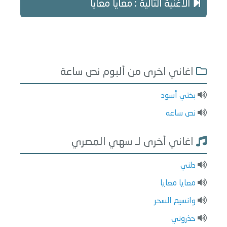
الاغنية التالية : معايا معايا
اغاني اخرى من ألبوم نص ساعة
بختي أسود
نص ساعه
اغاني أخرى لـ سهي المصري
دلني
معايا معايا
وانسيم السحر
حذروني