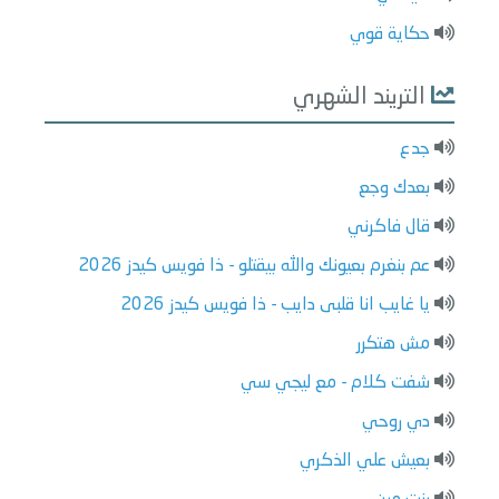
حكاية قوي
التريند الشهري
جدع
بعدك وجع
قال فاكرني
عم بنغرم بعيونك والله بيقتلو - ذا فويس كيدز 2026
يا غايب انا قلبى دايب - ذا فويس كيدز 2026
مش هتكرر
شفت كلام - مع ليجي سي
دي روحي
بعيش علي الذكري