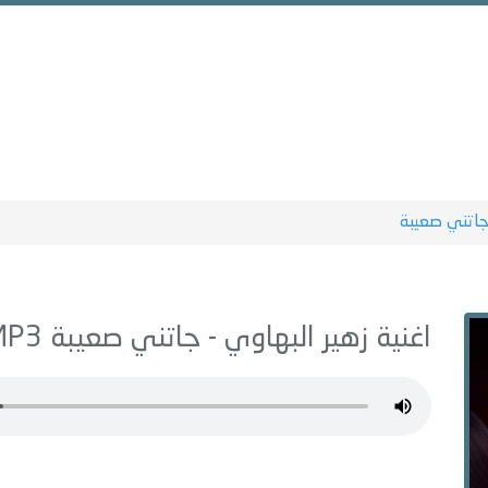
اتني صعيبة
اغنية زهير البهاوي -
جاتني صعيبة
MP3 - من البوم