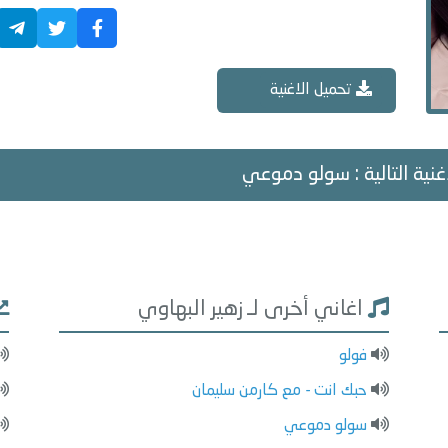
تحميل الاغنية
غنية التالية : سولو دموعي
اغاني أخرى لـ زهير البهاوي
فولو
حبك انت - مع كارمن سليمان
سولو دموعي