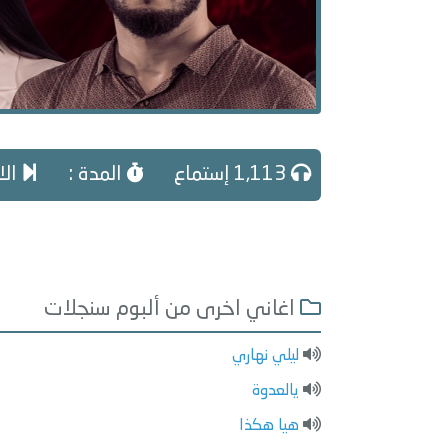
1,113 إستماع
المدة :
الا
اغاني اخرى من ألبوم سنجلات
ليلي نهاري
يالعدوة
هيا هكذا