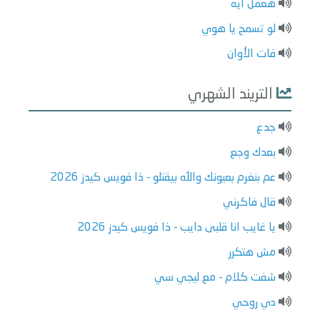
هعمل ايه
لو تسمح يا هوي
فات الأوان
التريند الشهري
جدع
بعدك وجع
عم بنغرم بعيونك والله بيقتلو - ذا فويس كيدز 2026
قال فاكرني
يا غايب انا قلبى دايب - ذا فويس كيدز 2026
مش هتكرر
شفت كلام - مع ليجي سي
دي روحي