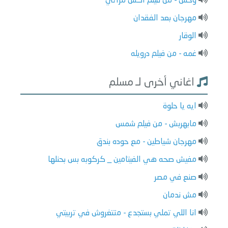
وحش - من فيلم اكس مراتي
مهرجان بعد الفقدان
الوقار
غمه - من فيلم درويله
اغاني أخرى لـ مسلم
ايه يا حلوة
مابهربش - من فيلم شمس
مهرجان شياطين - مع حوده بندق
مفيش صحه هي الفيتامين _ كركوبه بس بحنلها
صنع في مصر
مش ندمان
انا اللي تملي بستجدع - متتغروش في تربيتي