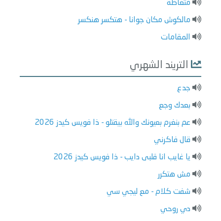
متغاظة
مالكوش مكان جوانا - هتكسر هنكسر
المقامات
التريند الشهري
جدع
بعدك وجع
عم بنغرم بعيونك والله بيقتلو - ذا فويس كيدز 2026
قال فاكرني
يا غايب انا قلبى دايب - ذا فويس كيدز 2026
مش هتكرر
شفت كلام - مع ليجي سي
دي روحي