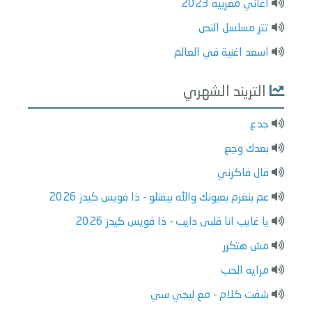
اغاني مغربية 2023
تتر مسلسل النص
اسعد اغنية في العالم
التريند الشهري
جدع
بعدك وجع
قال فاكرني
عم بنغرم بعيونك والله بيقتلو - ذا فويس كيدز 2026
يا غايب انا قلبى دايب - ذا فويس كيدز 2026
مش هتكرر
مرايه الحب
شفت كلام - مع ليجي سي