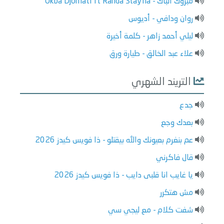
مبروك الباك - Okba Djomati ft Randa Stayfia
روان ودافي - أديوس
ليلي أحمد زاهر - كلمة أخيرة
علاء عبد الخالق - طيارة ورق
التريند الشهري
جدع
بعدك وجع
عم بنغرم بعيونك والله بيقتلو - ذا فويس كيدز 2026
قال فاكرني
يا غايب انا قلبى دايب - ذا فويس كيدز 2026
مش هتكرر
شفت كلام - مع ليجي سي