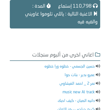
110,798 إستماع
المدة :
الاغنية التالية : ياللي تلوموا غاويني
والغيه فيه
اغاني اخرى من ألبوم سنجلات
حسين الجسمي - خطوه ورا خطوه
عمرو بدير - بنات حوا
نمر 2 _ احمد الفيشاوي
music new AI track
دانيه الصبان - كيف احبك
كريم حراجي - رمز الامان