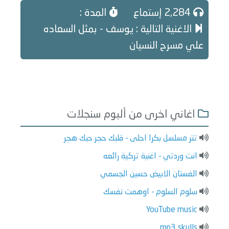
2,284 إستماع
المدة :
الاغنية التالية : يوسف - بمثل السعاده
علي مسرح النسيان
اغاني اخرى من ألبوم سنجلات
تتر مسلسل بكرا احلى - قلبك حجر حبك هجر
انت وردتي - اغنية تركية رائعه
الفستان الابيض حسين الجسمي
سلوم السلوم - اوهمت نفسك
YouTube music
mp3 skulls