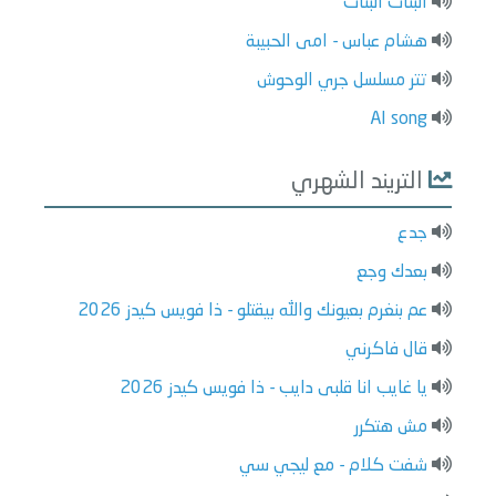
البنات البنات
هشام عباس - امى الحبيبة
تتر مسلسل جري الوحوش
AI song
التريند الشهري
جدع
بعدك وجع
عم بنغرم بعيونك والله بيقتلو - ذا فويس كيدز 2026
قال فاكرني
يا غايب انا قلبى دايب - ذا فويس كيدز 2026
مش هتكرر
شفت كلام - مع ليجي سي