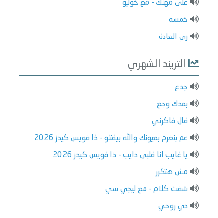
على مهلك - مع خوليو
خمسه
زي العادة
التريند الشهري
جدع
بعدك وجع
قال فاكرني
عم بنغرم بعيونك والله بيقتلو - ذا فويس كيدز 2026
يا غايب انا قلبى دايب - ذا فويس كيدز 2026
مش هتكرر
شفت كلام - مع ليجي سي
دي روحي