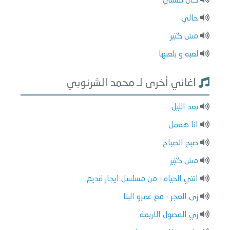
كان نفسي
حالي
مش كتير
لعبه و بلعبها
اغاني أخرى لـ محمد الشرنوبي
بعد الليل
انا هعمل
صبح الصباح
مش كتير
انتي الحياه - من مسلسل ايجار قديم
زى الغجر - مع عمرو البنا
زي الفصول الاربعة