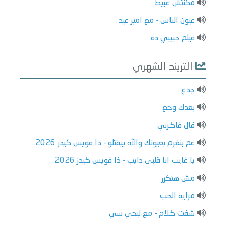
مكنتش عبيط
عيون الناس - مع امير عيد
فيلم حبيبي ده
التريند الشهري
جدع
بعدك وجع
قال فاكرني
عم بنغرم بعيونك والله بيقتلو - ذا فويس كيدز 2026
يا غايب انا قلبى دايب - ذا فويس كيدز 2026
مش هتكرر
مرايه الحب
شفت كلام - مع ليجي سي