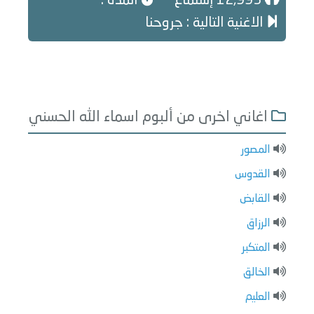
12,993 إستماع
المدة :
الاغنية التالية : جروحنا
اغاني اخرى من ألبوم اسماء الله الحسني
المصور
القدوس
القابض
الرزاق
المتكبر
الخالق
العليم