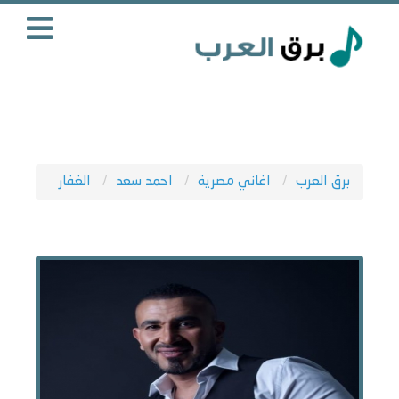
برق العرب
اغاني مصرية
احمد سعد
الغفار