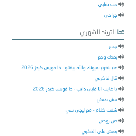
حب بقلبي
جراحي
التريند الشهري
جدع
بعدك وجع
عم بنغرم بعيونك والله بيقتلو - ذا فويس كيدز 2026
قال فاكرني
يا غايب انا قلبى دايب - ذا فويس كيدز 2026
مش هتكرر
شفت كلام - مع ليجي سي
دي روحي
بعيش علي الذكري