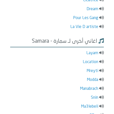
Cicatrice
Dream
Pour Les Gang
La Vie D artiste
اغاني أخرى لـ سمارة - Samara
Layam
Location
Mreyti
Modda
Manabrach
Snin
Ma3lebeli