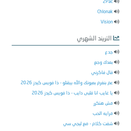
2Pac
Chlonak
Vision
التريند الشهري
جدع
بعدك وجع
قال فاكرني
عم بنغرم بعيونك والله بيقتلو - ذا فويس كيدز 2026
يا غايب انا قلبى دايب - ذا فويس كيدز 2026
مش هتكرر
مرايه الحب
شفت كلام - مع ليجي سي