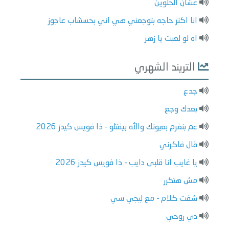
عشان الحلوين
انا اكتر حاجه بتوجعني هي اني بحسشاب عاجوز
اه لو لعبت يا زهر
التريند الشهري
جدع
بعدك وجع
عم بنغرم بعيونك والله بيقتلو - ذا فويس كيدز 2026
قال فاكرني
يا غايب انا قلبى دايب - ذا فويس كيدز 2026
مش هتكرر
شفت كلام - مع ليجي سي
دي روحي