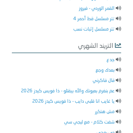
القمر الوردي - فيروز
تتر مسلسل قط أحمر 4
تتر مسلسل إثبات نسب
التريند الشهري
جدع
بعدك وجع
قال فاكرني
عم بنغرم بعيونك والله بيقتلو - ذا فويس كيدز 2026
يا غايب انا قلبى دايب - ذا فويس كيدز 2026
مش هتكرر
شفت كلام - مع ليجي سي
دي روحي