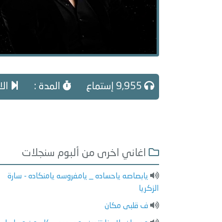
9,955 إستماع
المدة :
الا
اغاني اخرى من ألبوم سنجلات
يابصاصه ياحساده _ يامفروسه يامنكاده - سارة
الزكريا
ف قلبى مكان