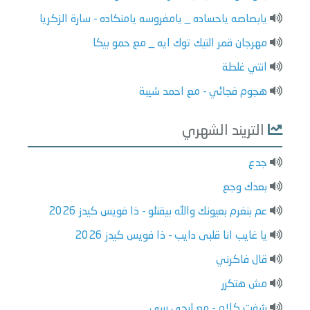
يابصاصه ياحساده _ يامفروسه يامنكاده - سارة الزكريا
مهرجان قمر التيك توك ايه _ مع حمو بيكا
انتي غلطة
هجوم فجائي - مع احمد شيبة
التريند الشهري
جدع
بعدك وجع
عم بنغرم بعيونك والله بيقتلو - ذا فويس كيدز 2026
يا غايب انا قلبى دايب - ذا فويس كيدز 2026
قال فاكرني
مش هتكرر
شفت كلام - مع ليجي سي