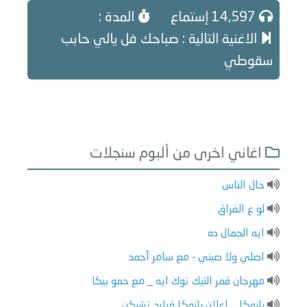
14,597 إستماع
المدة :
الاغنية التالية : صباحك فل يالي حابب
سقوطي
اغاني اخرى من ألبوم سنجلات
حال الناس
لو ع الفراق
ايه الجمال ده
اصلي ولا صيني - مع سامر أحمد
مهرجان قمر التيك توك ايه _ مع حمو بيكا
بازوكا _ اعلان بازوكا فرايد تشيكن