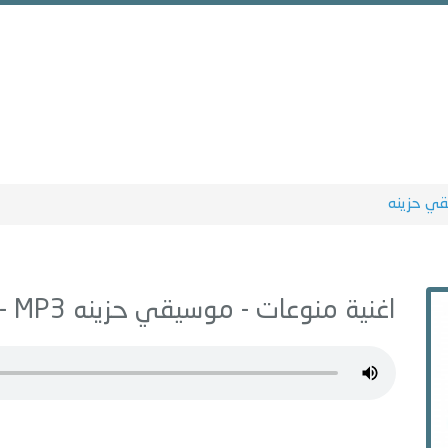
ي حزينه
اغنية منوعات -
موسيقي حزينه
MP3 - من البوم