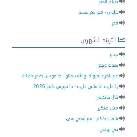
صباح الخير
حاوي - مع تيم عمده
قدر
التريند الشهري
جدع
بعدك وجع
عم بنغرم بعيونك والله بيقتلو - ذا فويس كيدز 2026
يا غايب انا قلبى دايب - ذا فويس كيدز 2026
قال فاكرني
مش هتكرر
شفت كلام - مع ليجي سي
دي روحي