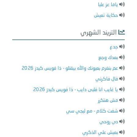
ياما عز عليا
حكاية تعيش
التريند الشهري
جدع
بعدك وجع
عم بنغرم بعيونك والله بيقتلو - ذا فويس كيدز 2026
قال فاكرني
يا غايب انا قلبى دايب - ذا فويس كيدز 2026
مش هتكرر
شفت كلام - مع ليجي سي
دي روحي
بعيش علي الذكري