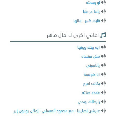
لو رسمته
ياما عز عليا
قلبك كبير - مالها
اغاني أخرى لـ امال ماهر
ايه بينك وبينها
مش هنساه
ياناسيني
انا كويسة
بخاف افرح
عقدة حياته
رايحالك روحي
عايشين لحبايبنا - مع محمود العسيلي - إعلان يونيون إير