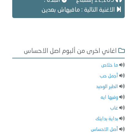
12,185 إستماع
المدة :
الاغنية التالية : مافيهاش بعدين
اغاني اخرى من ألبوم اصل الاحساس
ما خلاص
أجمل حب
الطير الوحيد
وفيها ايه
غاب
بداية بدايتك
أصل الاحساس