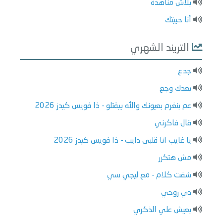
بلاش مناهدة
أنا حبيتك
التريند الشهري
جدع
بعدك وجع
عم بنغرم بعيونك والله بيقتلو - ذا فويس كيدز 2026
قال فاكرني
يا غايب انا قلبى دايب - ذا فويس كيدز 2026
مش هتكرر
شفت كلام - مع ليجي سي
دي روحي
بعيش علي الذكري