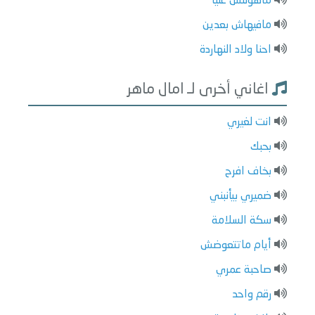
ماهونتش عليا
مافيهاش بعدين
احنا ولاد النهاردة
اغاني أخرى لـ امال ماهر
انت لغيري
بحبك
بخاف افرح
ضميري بيأنبني
سكة السلامة
أيام ماتتعوضش
صاحبة عمري
رقم واحد