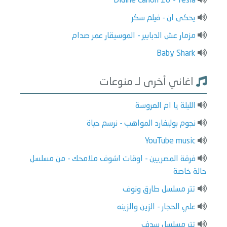
Didine Canon 16 - Tesla
يحكى ان - فيلم سكر
مزمار عش الدبابير - الموسيقار عمر صدام
Baby Shark
اغاني أخرى لـ منوعات
الليلة يا ام العروسة
نجوم بوليفارد المواهب - نرسم حياة
YouTube music
فرقة المصريين - اوقات اشوف ملامحك - من مسلسل
حالة خاصة
تتر مسلسل طارق ونوف
علي الحجار - الزين والزينه
تتر مسلسل سدف