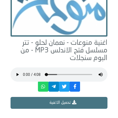
اغنية منوعات -
نعمان لحلو - تتر
مسلسل فتح الاندلس
MP3 - من
البوم
سنجلات
تحميل الاغنية