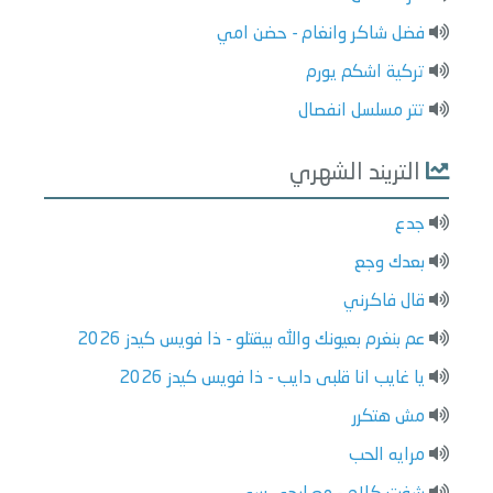
فضل شاكر وانغام - حضن امي
تركية اشكم يورم
تتر مسلسل انفصال
التريند الشهري
جدع
بعدك وجع
قال فاكرني
عم بنغرم بعيونك والله بيقتلو - ذا فويس كيدز 2026
يا غايب انا قلبى دايب - ذا فويس كيدز 2026
مش هتكرر
مرايه الحب