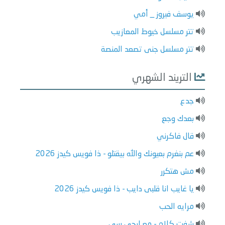
يوسف فيروز _ أمي
تتر مسلسل خيوط المعازيب
تتر مسلسل جنى تصعد المنصة
التريند الشهري
جدع
بعدك وجع
قال فاكرني
عم بنغرم بعيونك والله بيقتلو - ذا فويس كيدز 2026
مش هتكرر
يا غايب انا قلبى دايب - ذا فويس كيدز 2026
مرايه الحب
شفت كلام - مع ليجي سي