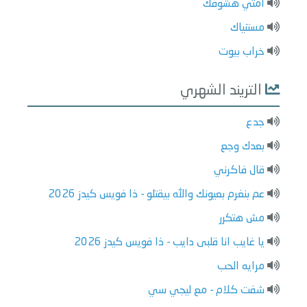
امتي هشوفك
مستنياك
خراب بيوت
التريند الشهري
جدع
بعدك وجع
قال فاكرني
عم بنغرم بعيونك والله بيقتلو - ذا فويس كيدز 2026
مش هتكرر
يا غايب انا قلبى دايب - ذا فويس كيدز 2026
مرايه الحب
شفت كلام - مع ليجي سي