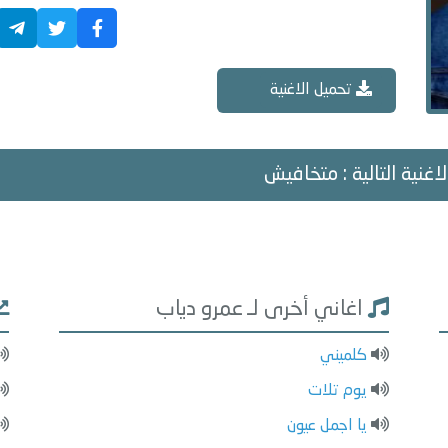
تحميل الاغنية
اغنية التالية : متخافيش
اغاني أخرى لـ عمرو دياب
كلميني
يوم تلات
يا اجمل عيون