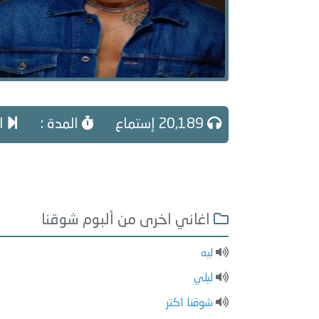
20,189 إستماع
المدة :
ال
اغاني اخرى من ألبوم شوقنا
ليه
ليلي
شوقنا اكتر