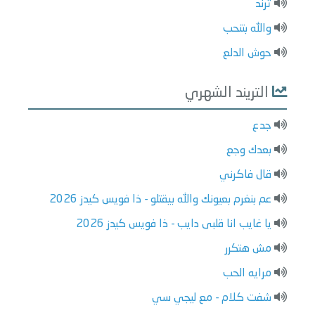
ترند
والله بتنحب
حوش الدلع
التريند الشهري
جدع
بعدك وجع
قال فاكرني
عم بنغرم بعيونك والله بيقتلو - ذا فويس كيدز 2026
يا غايب انا قلبى دايب - ذا فويس كيدز 2026
مش هتكرر
مرايه الحب
شفت كلام - مع ليجي سي