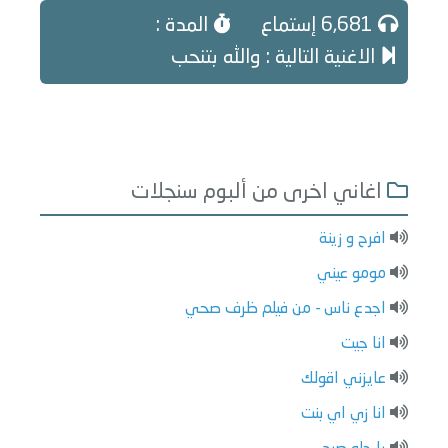
6,681 إستماع
المدة :
الاغنية التالية : والله بتنحب
اغاني اخرى من ألبوم سنجلات
افرح و زينة
مومو عيني
اجدع ناس - من فيلم ظرف صحي
انا جيت
عايزني اقولك
انا زي اي بنت