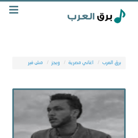
برق العرب
اغاني مصرية
ويجز
مش فير