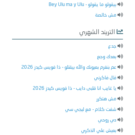
بيقولو ما يقولو - Bey Ulu ma y Ulu
مش خالصة
التريند الشهري
جدع
بعدك وجع
عم بنغرم بعيونك والله بيقتلو - ذا فويس كيدز 2026
قال فاكرني
يا غايب انا قلبى دايب - ذا فويس كيدز 2026
مش هتكرر
شفت كلام - مع ليجي سي
دي روحي
بعيش علي الذكري