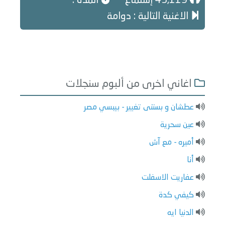
43,119 إستماع
المدة :
الاغنية التالية : دوامة
اغاني اخرى من ألبوم سنجلات
عطشان و بستنى تغيير - بيبسي مصر
عين سحرية
أميره - مع آش
أنا
عفاريت الاسفلت
كيفي كدة
الدنيا ايه