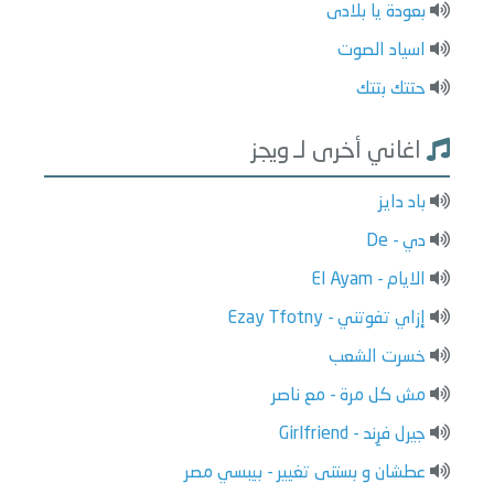
بعودة يا بلادى
اسياد الصوت
حتتك بتتك
اغاني أخرى لـ ويجز
باد دايز
دي - De
الايام - El Ayam
إزاي تفوتني - Ezay Tfotny
خسرت الشعب
مش كل مرة - مع ناصر
جيرل فرِند - Girlfriend
عطشان و بستنى تغيير - بيبسي مصر