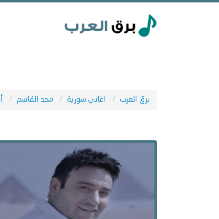
برق العرب
اغاني سورية
مجد القاسم
أ