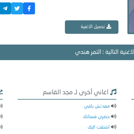
تحميل الاغنية
اغنية التالية : التمر هندي
اغاني أخرى لـ مجد القاسم
معدتش باقي
حضري فستانك
اشتقت اليك