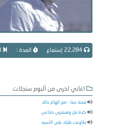
22,284 إستماع
المدة :
ال
اغاني اخرى من ألبوم سنجلات
قصة حبنا - مع الهام خالد
كدة فل وهشتري دماغي
طاوعت قلبك علي الاسيه