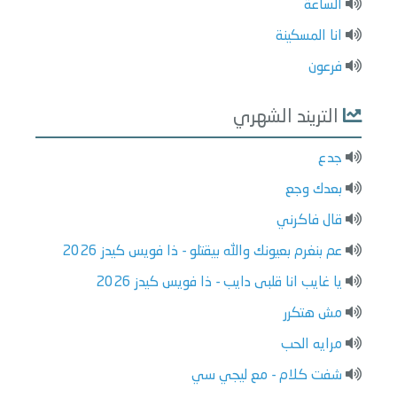
الساعة
انا المسكينة
فرعون
التريند الشهري
جدع
بعدك وجع
قال فاكرني
عم بنغرم بعيونك والله بيقتلو - ذا فويس كيدز 2026
يا غايب انا قلبى دايب - ذا فويس كيدز 2026
مش هتكرر
مرايه الحب
شفت كلام - مع ليجي سي