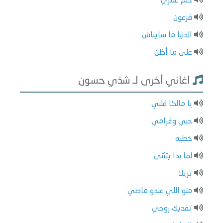
حلم عمري
فرعون
الدنيا ما سايباش
على ما أظن
اغاني أخرى لـ شذي حسون
يا مالكا قلبي
حبي وغرامي
خطيه
لما بدا يتثنى
تريلا
منو اللي عندو ماضي
تفديك روحي