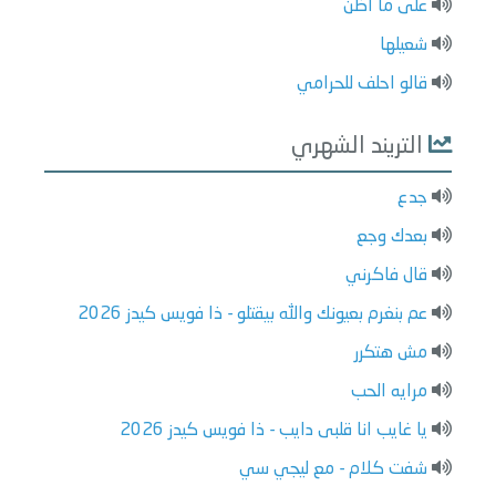
على ما أظن
شعيلها
قالو احلف للحرامي
التريند الشهري
جدع
بعدك وجع
قال فاكرني
عم بنغرم بعيونك والله بيقتلو - ذا فويس كيدز 2026
مش هتكرر
مرايه الحب
يا غايب انا قلبى دايب - ذا فويس كيدز 2026
شفت كلام - مع ليجي سي