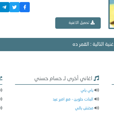
تحميل الاغنية
غنية التالية : القمر ده
اغاني أخرى لـ حسام حسني
باي باي
البنات حلوين - مع امير عيد
مختش بالي