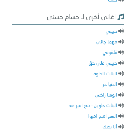
خليك
اغاني أخرى لـ حسام حسني
حبيبي
مهما جاني
قلقوني
حبيبي علي حق
البنات الحلوة
الدنيا حر
ابوها راضي
البنات حلوين - مع امير عيد
السح امبح امبوا
أنا بحبك