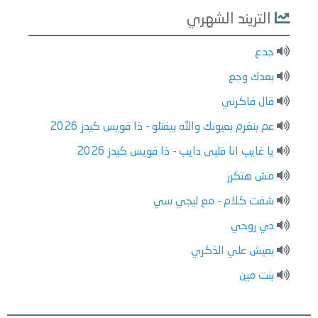
التريند الشهري
جدع
بعدك وجع
قال فاكرني
عم بنغرم بعيونك والله بيقتلو - ذا فويس كيدز 2026
يا غايب انا قلبى دايب - ذا فويس كيدز 2026
مش هتكرر
شفت كلام - مع ليجي سي
دي روحي
بعيش علي الذكري
بنت مين