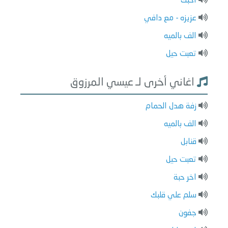
احبك
عزيزه - مع دافي
الف بالميه
تعبت حيل
اغاني أخرى لـ عيسي المرزوق
زفة هدل الحمام
الف بالميه
قنابل
تعبت حيل
اخر حبة
سلم علي قلبك
جفون