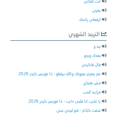
انت ملكي
يغري
ارفعلي راسك
التريند الشهري
جدع
بعدك وجع
قال فاكرني
عم بنغرم بعيونك والله بيقتلو - ذا فويس كيدز 2026
مش هتكرر
مرايه الحب
يا غايب انا قلبى دايب - ذا فويس كيدز 2026
شفت كلام - مع ليجي سي