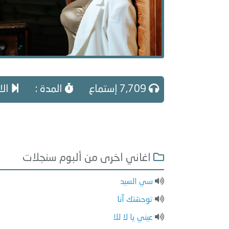
7,709 إستماع
المدة :
الا
اغاني اخرى من ألبوم سنجلات
سي السيد
توحشتك آنا
عيني يا لا للا