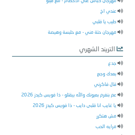
مهرجان كباس علي الاخصام - مع فيلو
عندي اخ
طيب يا قلبي
مهرجان حتة مني - مع حلبسة وهيصة
التريند الشهري
جدع
بعدك وجع
قال فاكرني
عم بنغرم بعيونك والله بيقتلو - ذا فويس كيدز 2026
يا غايب انا قلبى دايب - ذا فويس كيدز 2026
مش هتكرر
مرايه الحب