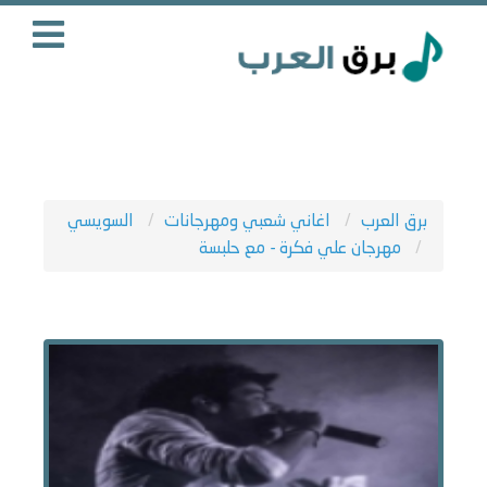
برق العرب
اغاني شعبي ومهرجانات
السويسي
مهرجان علي فكرة - مع حلبسة