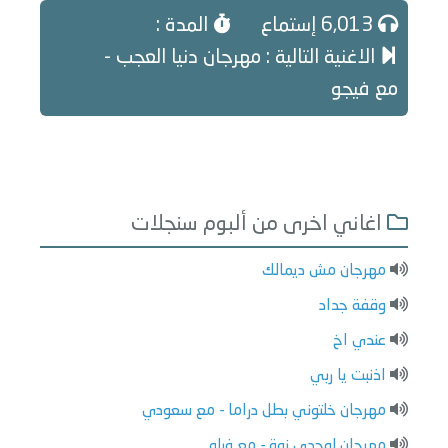
6,013 إستماع
المدة :
الاغنية التالية : مهرجان دنيا العجب -
مع فيجو
اغاني اخرى من ألبوم سنجلات
مهرجان مش ديمالك
وقفة جداد
عندي اخ
اذنبت يا ربي
مهرجان خلتوني بطل دراما - مع سعودي
مهرجان لوحدي نوة - مع فيلو