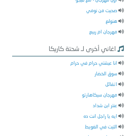
اول مهرجان - مع فيجو
صحيت من نومي
هنولع
مهرجان ام ربيع
اغاني أخرى لـ شحتة كاريكا
انا عيشتي حرام في حرام
سوق الخضار
اتفائل
مهرجان سيكاهارتو
عنتر ابن شداد
ايه يا راجل انت ده
التيت في الغويط