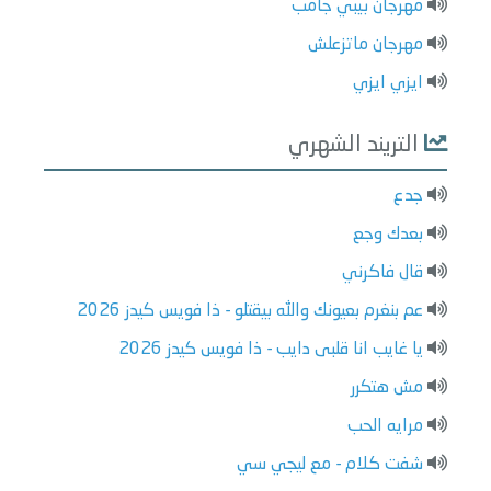
مهرجان بيبي جامب
مهرجان ماتزعلش
ايزي ايزي
التريند الشهري
جدع
بعدك وجع
قال فاكرني
عم بنغرم بعيونك والله بيقتلو - ذا فويس كيدز 2026
يا غايب انا قلبى دايب - ذا فويس كيدز 2026
مش هتكرر
مرايه الحب
شفت كلام - مع ليجي سي