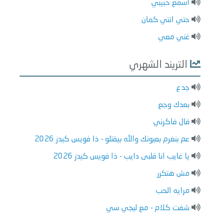
اسمع حبيبي
حتي انتي كمان
غني معي
التريند الشهري
جدع
بعدك وجع
قال فاكرني
عم بنغرم بعيونك والله بيقتلو - ذا فويس كيدز 2026
يا غايب انا قلبى دايب - ذا فويس كيدز 2026
مش هتكرر
مرايه الحب
شفت كلام - مع ليجي سي