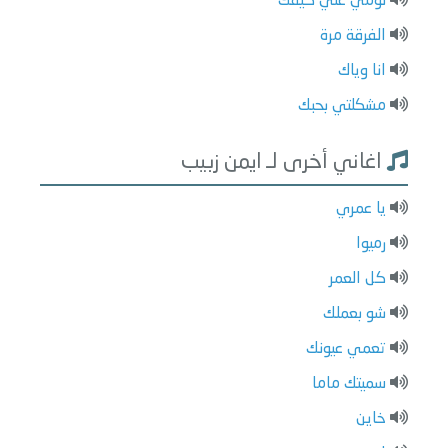
لومي علي كيفك
الفرقة مرة
انا وياك
مشكلتي بحبك
اغاني أخرى لـ ايمن زبيب
يا عمري
رميوا
كل العمر
شو بعملك
تعمي عيونك
سميتك ماما
خاين